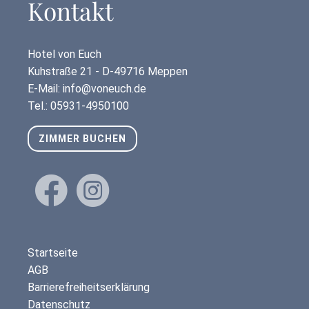
Kontakt
Außenterrasse für Tagungspausen
Hotel von Euch
Kuhstraße 21 - D-49716 Meppen
E-Mail: info@voneuch.de
Tel.: 05931-4950100
ZIMMER BUCHEN
Navigation
Startseite
überspringen
AGB
Barrierefreiheitserklärung
Datenschutz