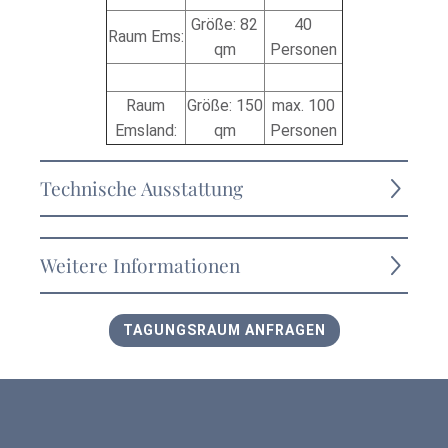
Größe: 82
40
Raum Ems:
qm
Personen
Raum
Größe: 150
max. 100
Emsland:
qm
Personen
Technische Ausstattung
W-LAN
Flipchart
Weitere Informationen
Pinnwand
Beamer
breite Fensterfronten mit viel Tageslicht
Moderatorenkoffer
WLAN
TAGUNGSRAUM ANFRAGEN
Rednerpult
umfangreiches Beleuchtungssystem
Klimaanlage
Verdunklungsmöglichkeit
Buffetmöglichkeit